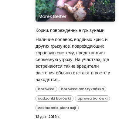
Marek Belter
Корни, повреждённые грызунами
Наличие полёвок, водяных крыс и
других грызунов, повреждающих
корневую систему, представляет
серьёзную угрозу. На участках, где
встречаются такие вредители,
растения обычно отстают в росте и
находятся...
borówka
borówka amerykańska
sadzonki borówki
uprawa borówki
zakładanie plantacji
12 дек. 2019 г.