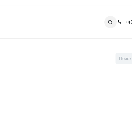
авная страница
Фотографии
Блог
Видео
Контакты
+4