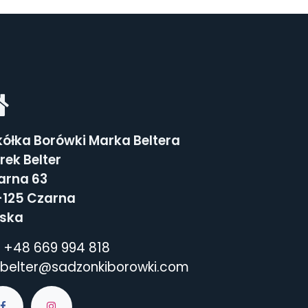
kółka Borówki Marka Beltera
rek Belter
arna 63
-125 Czarna
lska
+48 669 994 818
belter@sadzonkiborowki.com