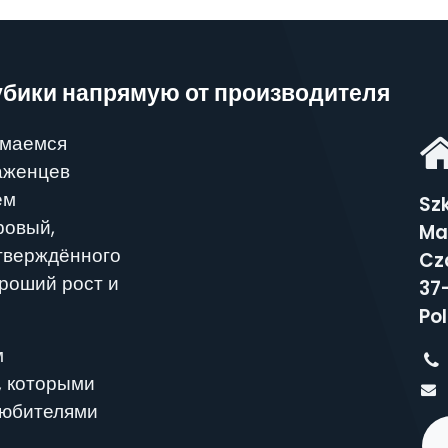
бики напрямую от производителя
имаемся
аженцев
ем
Sz
ровый,
Ma
тверждённого
Cz
ороший рост и
37
Po
м
, которыми
любителями